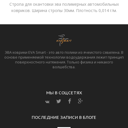
Стропа для окантовки эва полимерных автомобильных
ковриков. Ширина стропы 30мм. Плотность 0,014 г/м.
ЭВА коврики EVA Smart - это авто полики из ячеистого сэвилена. В
основе применяемой технологии водоудержания лежит принцип
поверхностного натяжения. Только физика и никакого
волшебства.
МЫ В СОЦСЕТЯХ
ПОСЛЕДНИЕ ЗАПИСИ В БЛОГЕ