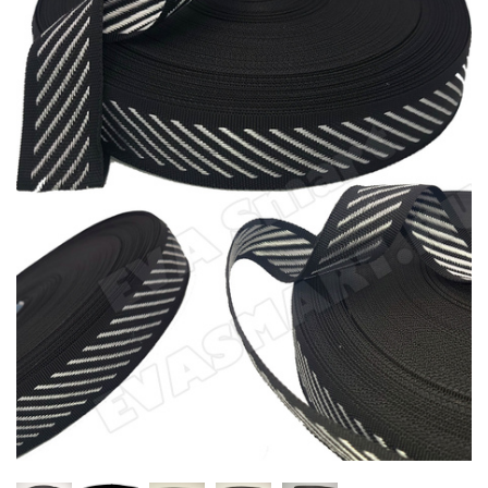
Главная
Каталог
Лента ременная
Стропа п/п 30мм
Двухцветная (№60+
№50)