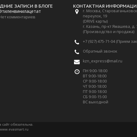
ДНИЕ ЗАПИСИ В БЛОГЕ
КОНТАКТНАЯ ИНФОРМАЦИ
Этиленвинилацетат
г. Москва, Староваганьковс
переулок, 19
Нет комментариев
(DRIVE карты)
г. Казань, пр-кт Ямашева, д.
(Производство и продажа)
+7 (927) 475-71-04 (Прием за
Обратный звонок
kzn_express@mail.ru
ПН 9:00-18:00
ВТ 9:00-18:00
СР 9:00-18:00
ЧТ 9:00-18:00
ПТ 9:00-18:00
СБ 9:00-15:00
ВС выходной
а сайт обязательна.
www.evasmart.ru