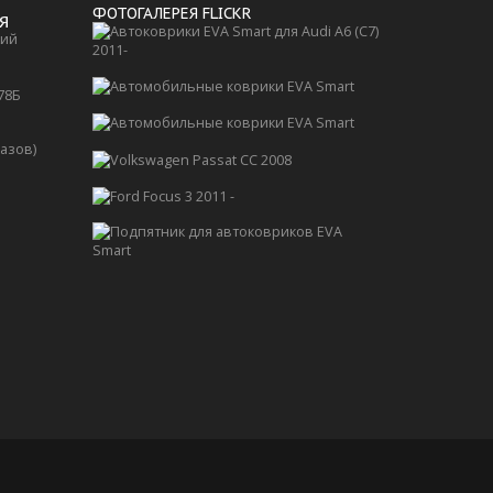
ФОТОГАЛЕРЕЯ FLICKR
Я
кий
 78Б
казов)