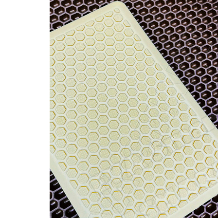
Главная
Каталог
Подпятники
Подпятник 
- соты