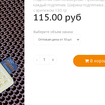
каждый подпятник. Ширина подпятника 2
с крепежом 130 гр.
115.00
руб
полимерный (ТЭ
Выберите объем заказа:
-
+
В корз