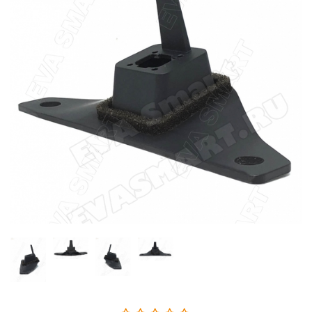
Главная
Каталог
Омыватели камеры заднего вида
Омыватель камеры
заднего вида для
автомобиля Lexus GX
2013 - 2019 г.в.