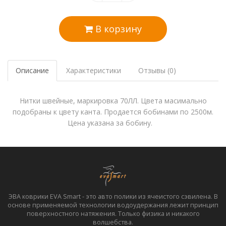
В корзину
Описание
Характеристики
Отзывы (0)
Нитки швейные, маркировка 70ЛЛ. Цвета масимально
подобраны к цвету канта. Продается бобинами по 2500м.
Цена указана за бобину.
ЭВА коврики EVA Smart - это авто полики из ячеистого сэвилена. В
основе применяемой технологии водоудержания лежит принцип
поверхностного натяжения. Только физика и никакого
волшебства.