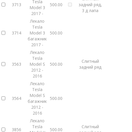
Tesla
3713
500.00
задний ряд,
Model 3
3 д лапа
Главная
Каталог
Лекало для Eva ковров
2017 -
Лекало Tesla
Лекало
Tesla
3714
Model 3
500.00
багажник
2017 -
Лекало
Tesla
Слитный
3563
Model S
500.00
задний ряд
2012 -
2016
Лекало
Tesla
Model S
3564
500.00
багажник
2012 -
2016
Лекало
Tesla
Слитный
3856
500.00