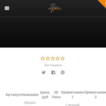
Нет отзывов
Цена,
3D
Примечание
Примечани
Артикул
Название
руб
Лапа
1
2
Лекало
Слитный