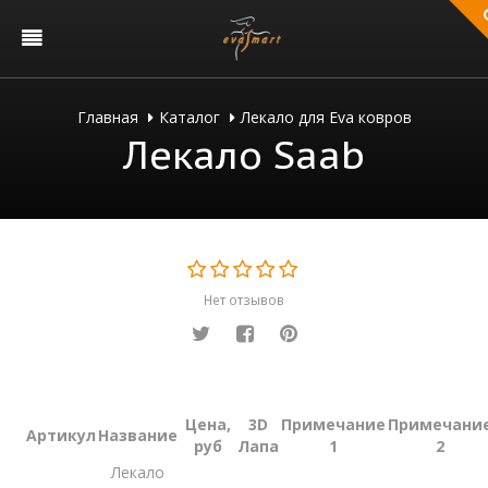
Главная
Каталог
Лекало для Eva ковров
Лекало Saab
Нет отзывов
Цена,
3D
Примечание
Примечани
Артикул
Название
руб
Лапа
1
2
Лекало