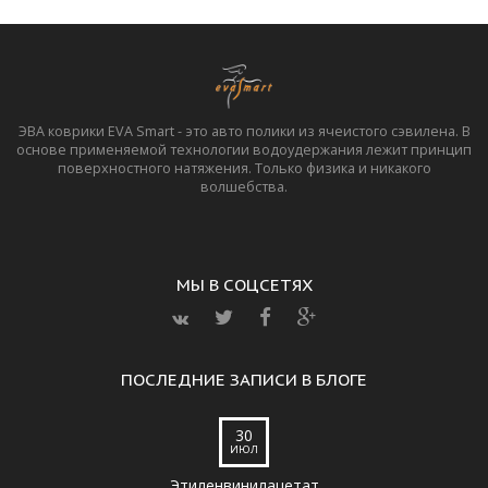
ЭВА коврики EVA Smart - это авто полики из ячеистого сэвилена. В
основе применяемой технологии водоудержания лежит принцип
поверхностного натяжения. Только физика и никакого
волшебства.
МЫ В СОЦСЕТЯХ
ПОСЛЕДНИЕ ЗАПИСИ В БЛОГЕ
30
ИЮЛ
Этиленвинилацетат