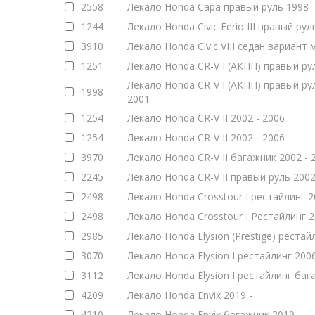
2558
Лекало Honda Capa правый руль 1998 -
1244
Лекало Honda Civic Ferio III правый рул
3910
Лекало Honda Civic VIII седан вариант 
1251
Лекало Honda CR-V I (АКПП) правый рул
Лекало Honda CR-V I (АКПП) правый ру
1998
2001
1254
Лекало Honda CR-V II 2002 - 2006
1254
Лекало Honda CR-V II 2002 - 2006
3970
Лекало Honda CR-V II багажник 2002 - 
2245
Лекало Honda CR-V II правый руль 2002
2498
Лекало Honda Crosstour I рестайлинг 2
2498
Лекало Honda Crosstour I Рестайлинг 
2985
Лекало Honda Elysion (Prestige) рестай
3070
Лекало Honda Elysion I рестайлинг 2006
3112
Лекало Honda Elysion I рестайлинг баг
4209
Лекало Honda Envix 2019 -
4210
Лекало Honda Envix багажник 2019 -