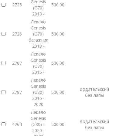
Genesis
2725
500.00
(G70)
Главная
Каталог
Лекало для Eva ковров
2018 -
Лекало Genesis
Лекало
Genesis
2726
(G70)
500.00
багажник
2018 -
Лекало
Genesis
2787
500.00
(G80)
2015 -
Лекало
Genesis
Водительский
2787
(G80)
500.00
без лапы
2016 -
2020
Лекало
Genesis
Водительский
4264
(G80) II
500.00
без лапы
2020 -