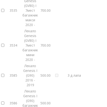
Genesis
(GV80) I
3535
7мест
700.00
багажник
макси
2020 -
Лекало
Genesis
(GV80) I
3534
7мест
700.00
багажник
мини
2020 -
Лекало
Genesis I
3585
(G90)
500.00
3 д лапа
2016 -
2019
Лекало
Genesis I
(G90)
3586
500.00
багажник