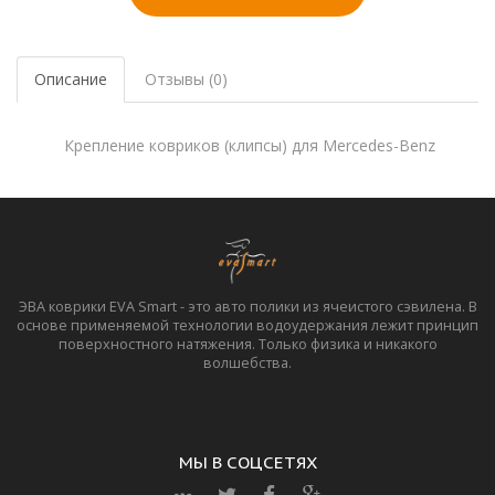
Описание
Отзывы (0)
Крепление ковриков (клипсы) для Mercedes-Benz
ЭВА коврики EVA Smart - это авто полики из ячеистого сэвилена. В
основе применяемой технологии водоудержания лежит принцип
поверхностного натяжения. Только физика и никакого
волшебства.
МЫ В СОЦСЕТЯХ