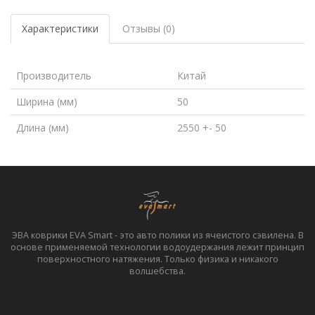
Характеристики
Отзывы (0)
Производитель
Китай
Ширина (мм)
50
Длина (мм)
2550 +- 50
ЭВА коврики EVA Smart - это авто полики из ячеистого сэвилена. В
основе применяемой технологии водоудержания лежит принцип
поверхностного натяжения. Только физика и никакого
волшебства.