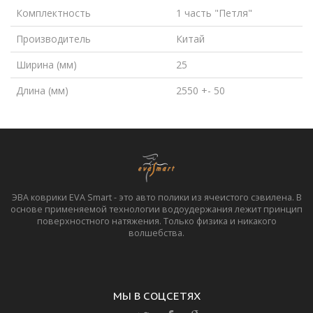
Комплектность
1 часть "Петля"
Производитель
Китай
Ширина (мм)
25
Длина (мм)
2550 +- 50
ЭВА коврики EVA Smart - это авто полики из ячеистого сэвилена. В
основе применяемой технологии водоудержания лежит принцип
поверхностного натяжения. Только физика и никакого
волшебства.
МЫ В СОЦСЕТЯХ