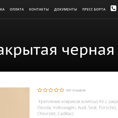
КА
ОПЛАТА
КОНТАКТЫ
ДОКУМЕНТЫ
ПРЕСС БОРТА
акрытая черная 
Нет отзывов
Крепление ковриков (клипсы) AV с зак
(Skoda, Volkswagen, Audi, Seat, Porsche),
Chevrolet, Cadillac)