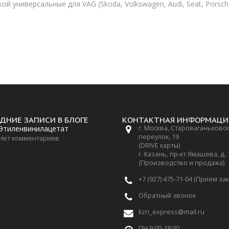
 универсальные для VAG (Skoda, Volkswagen, Audi, Seat, Porsche),
ДНИЕ ЗАПИСИ В БЛОГЕ
КОНТАКТНАЯ ИНФОРМАЦИ
Этиленвинилацетат
г. Москва, Староваганьковс
переулок, 19
Нет комментариев
(DRIVE карты)
г. Казань, пр-кт Ямашева, д.
(Производство и продажа)
+7 (927) 475-71-04 (Прием за
Обратный звонок
kzn_express@mail.ru
ПН 9:00-18:00