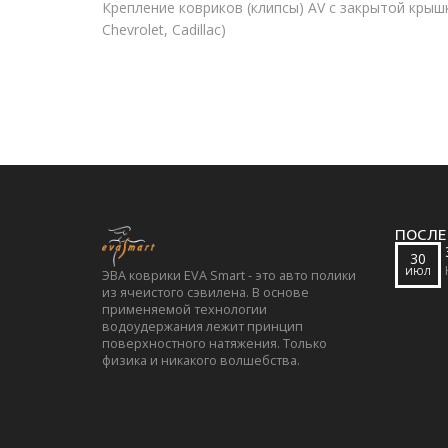
Крепление ковриков (клипсы) AV с закрытой крышкой
Chevrolet, Cadillac)
ПОСЛЕ
30
ИЮЛ
ЭВА коврики EVA Smart - это авто полики
из ячеистого сэвилена. В основе
применяемой технологии
водоудержания лежит принцип
поверхностного натяжения. Только
физика и никакого волшебства.