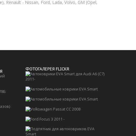
 Renault - Nissan, Ford, Lada, Volvo, GM (Opel,
ФОТОГАЛЕРЕЯ FLICKR
Я
кий
 78Б
казов)