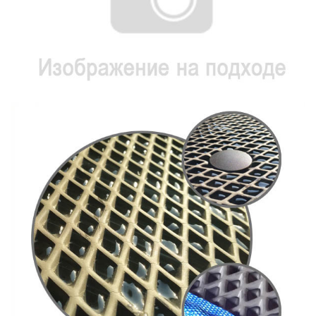
Главная
Каталог
EVA полимер 155х255 и 140х200 Light Company Мини-ромб
и Сота
ЭВА полимер листовой
Черный "мини ромб"
155*255