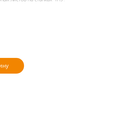
танках ЧПУ
ину