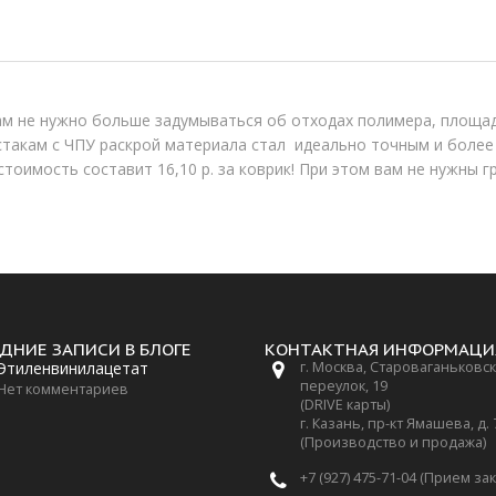
ам не нужно больше задумываться об отходах полимера, площад
 стакам с ЧПУ раскрой материала стал идеально точным и более
тоимость составит 16,10 р. за коврик! При этом вам не нужны г
ДНИЕ ЗАПИСИ В БЛОГЕ
КОНТАКТНАЯ ИНФОРМАЦИ
Этиленвинилацетат
г. Москва, Староваганьковс
переулок, 19
Нет комментариев
(DRIVE карты)
г. Казань, пр-кт Ямашева, д.
(Производство и продажа)
+7 (927) 475-71-04 (Прием за