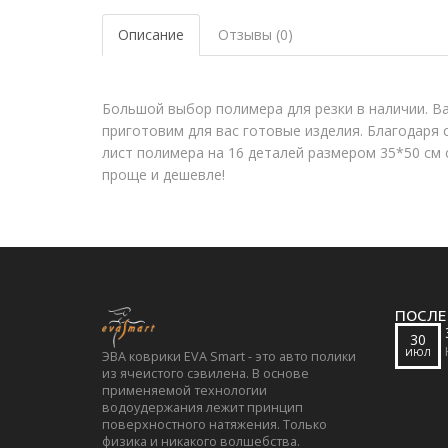
Описание
Отзывы (0)
Большой выбор полимера для резки в наличии. В
приготовим для вас готовые изделия. Благодаря
лист полимера на 16 деталей размером 35*50 см с
проще и дешевле!
ПОСЛЕ
30
ИЮЛ
ЭВА коврики EVA Smart - это авто полики
из ячеистого сэвилена. В основе
применяемой технологии
водоудержания лежит принцип
поверхностного натяжения. Только
физика и никакого волшебства.