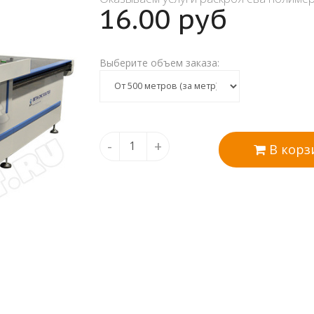
16.00
руб
-полимера на с
Выберите объем заказа:
а
-
+
В корз